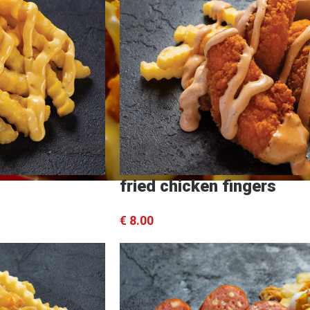
fried chicken fingers
€
8.00