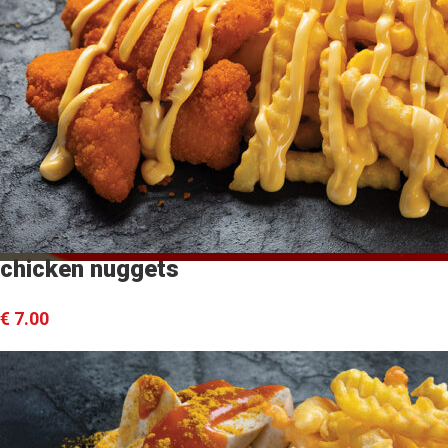
chicken nuggets
€
7.00