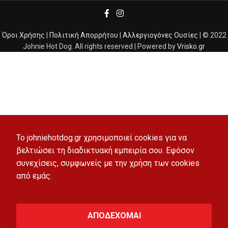
Όροι Χρήσης
|
Πολιτική Απορρήτου
|
Αλλεργιογόνες Ουσίες
| © 2022
Johnie Hot Dog. All rights reserved | Powered by
Vrisko.gr
To johniehotdog.gr χρησιμοποιεί cookies για να
βελτιώσει τη διαδικτυακή εμπειρία σου. Εφόσον
συνεχίσεις, συμφωνείς με την χρήση των cookies
από εμάς.
ΑΠΟΔΕΧΟΜΑΙ