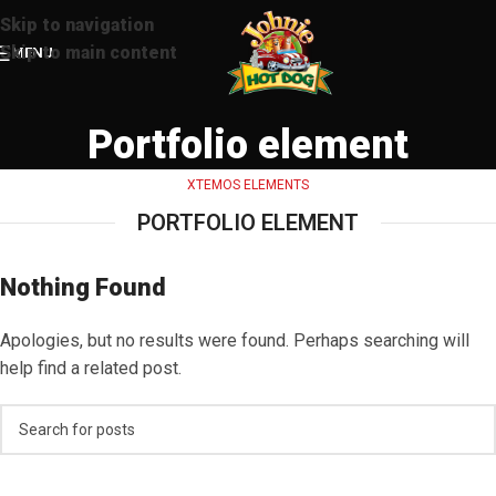
Skip to navigation
Skip to main content
MENU
Portfolio element
XTEMOS ELEMENTS
PORTFOLIO ELEMENT
Nothing Found
Apologies, but no results were found. Perhaps searching will
help find a related post.