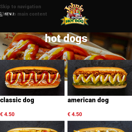
Skip to navigation
Skip to main content
MENU
hot dogs
Αρχική σελίδα
/
μενού
/
hot dogs
classic dog
american dog
€
4.50
€
4.50