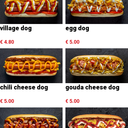
village dog
egg dog
€
4.80
€
5.00
chili cheese dog
gouda cheese dog
€
5.00
€
5.00