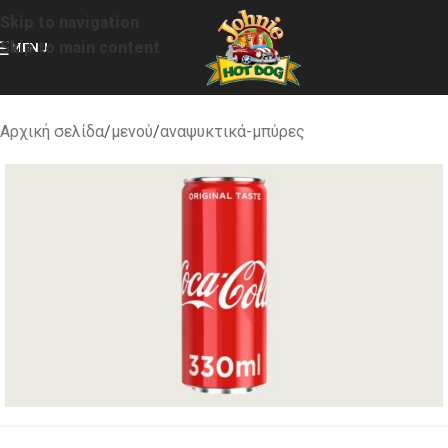
Skip to navigation
Skip to main content
MENU
Αρχική σελίδα
/
μενού
/
αναψυκτικά-μπύρες