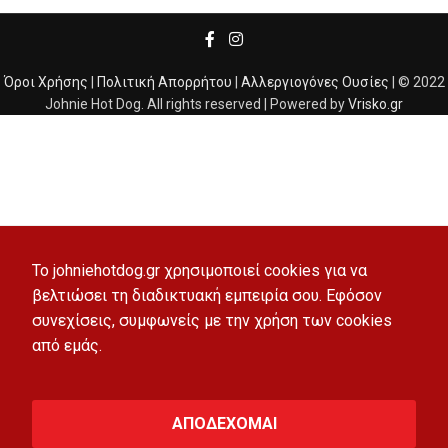
Όροι Χρήσης
|
Πολιτική Απορρήτου
|
Αλλεργιογόνες Ουσίες
| © 2022
Johnie Hot Dog. All rights reserved | Powered by
Vrisko.gr
To johniehotdog.gr χρησιμοποιεί cookies για να
βελτιώσει τη διαδικτυακή εμπειρία σου. Εφόσον
συνεχίσεις, συμφωνείς με την χρήση των cookies
από εμάς.
ΑΠΟΔΕΧΟΜΑΙ