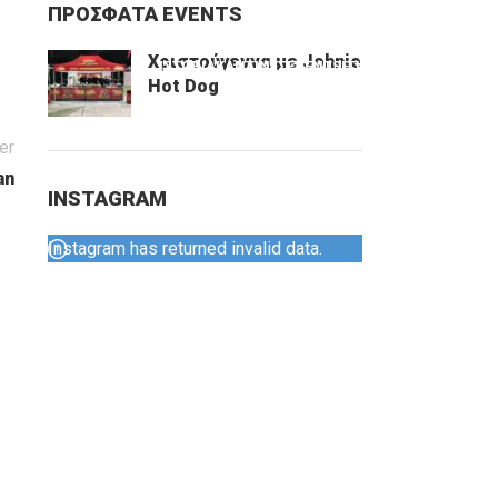
ΠΡΟΣΦΑΤΑ EVENTS
Χριστούγεννα με Johnie
ΙΣΤΟΡΙΑ
ΚΑΝΤΙΝΕΣ
EVENTS
ΕΠΙΚΟΙΝΩΝΙΑ
Hot Dog
er
an
INSTAGRAM
Instagram has returned invalid data.