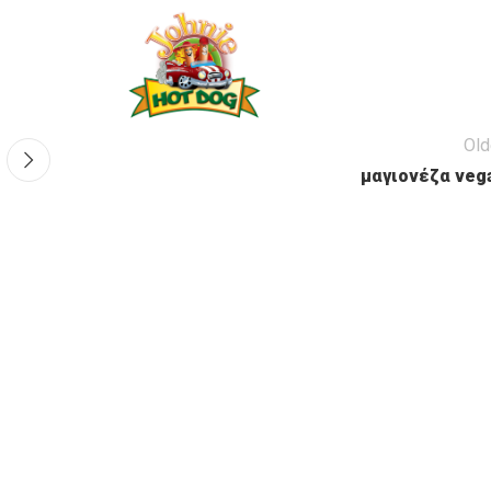
Old
μαγιονέζα veg