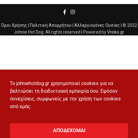
Όροι Χρήσης
|
Πολιτική Απορρήτου
|
Αλλεργιογόνες Ουσίες
| © 2022
Johnie Hot Dog. All rights reserved | Powered by
Vrisko.gr
To johniehotdog.gr χρησιμοποιεί cookies για να
βελτιώσει τη διαδικτυακή εμπειρία σου. Εφόσον
συνεχίσεις, συμφωνείς με την χρήση των cookies
από εμάς.
ΑΠΟΔΕΧΟΜΑΙ