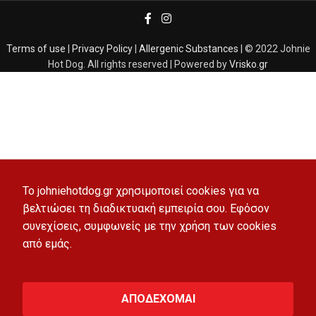
Terms of use
|
Privacy Policy
|
Allergenic Substances
| © 2022 Johnie
Hot Dog. All rights reserved | Powered by
Vrisko.gr
To johniehotdog.gr χρησιμοποιεί cookies για να
βελτιώσει τη διαδικτυακή εμπειρία σου. Εφόσον
συνεχίσεις, συμφωνείς με την χρήση των cookies
από εμάς.
ΑΠΟΔΕΧΟΜΑΙ