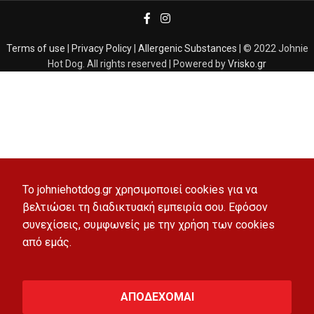
Terms of use
|
Privacy Policy
|
Allergenic Substances
| © 2022 Johnie
Hot Dog. All rights reserved | Powered by
Vrisko.gr
To johniehotdog.gr χρησιμοποιεί cookies για να
βελτιώσει τη διαδικτυακή εμπειρία σου. Εφόσον
συνεχίσεις, συμφωνείς με την χρήση των cookies
από εμάς.
ΑΠΟΔΕΧΟΜΑΙ